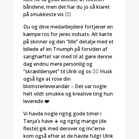
båndene, men det har du jo så klaret
på smukkeste vis 👍🏻
Du og dine medarbejdere fortjener en
kæmpe ros for jeres indsats. Alt kørte
på skinner og den “lille” detalje med et
billede af en Triumph på forsiden af
sanghæftet var med til at gøre denne
dag endnu mere personlig og
“skræddersyet” til Ulrik og os 👍🏻 Husk
også lige at rose din
blomsterleverandør – Det var nogle
helt vildt smukke og kreative ting hun
leverede ❤️
Vi havde nogle rigtig gode timer i
Tanja’s have ☀️ og rigtig mange (de
fleste) gik med derover og mc’erne
kom også efter at de havde fulgt Ulrik