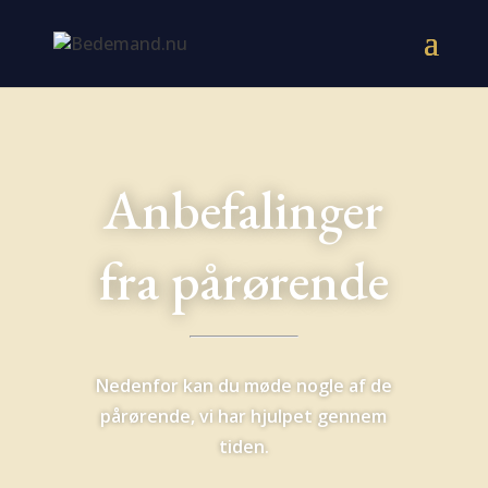
Anbefalinger
fra pårørende
Nedenfor kan du møde nogle af de
pårørende, vi har hjulpet gennem
tiden.