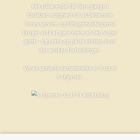
Alle pårørende får flere gange i
forløbet mulighed for at bedømme
vores service, og tilbagemeldingerne
bruger vi til at gøre mere af det, vi gør
godt – og rette op på de steder, hvor
der ønskes forbedringer.
Vores samlede bedømmelse er 5 ud af
5 stjerner.