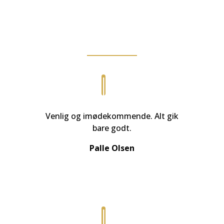
at arbejde med Ølstykke-
Stenløse Begravelsesforretning
Venlig og imødekommende. Alt gik
bare godt.
Palle Olsen