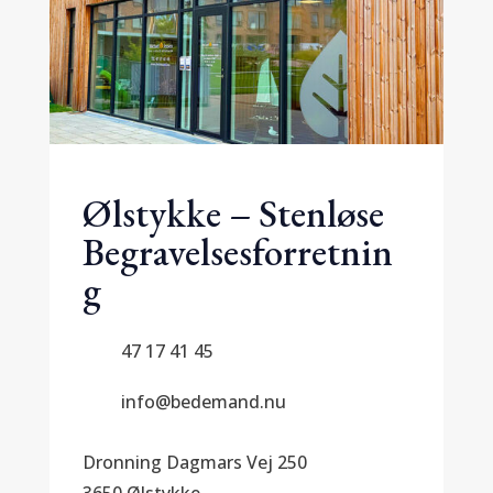
Ølstykke – Stenløse
Begravelsesforretnin
g
47 17 41 45
info@bedemand.nu
Dronning Dagmars Vej 250
3650 Ølstykke